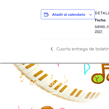
DETAL
Añadir al calendario
Fecha:
jueves, 
2021
Cuarta entrega de boletin
Nuestro Colegio
EL LICEO MUSICAL SANTA CECILIA con Modalidad en
Educación Musical y énfasis en inglés se creó en la