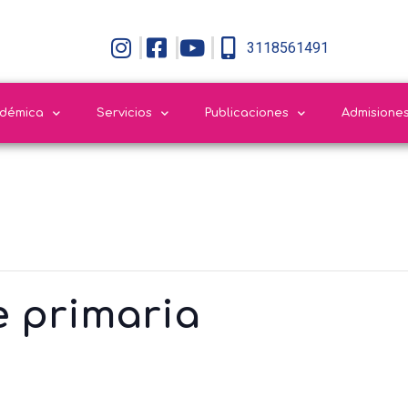
3118561491
adémica
Servicios
Publicaciones
Admisione
e primaria