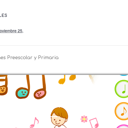
LES
noviembre 25,
es Preescolar y Primaria
Contáctenos
Cra. 48S No. 110-150 Vía Picaleña