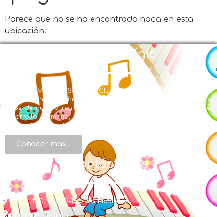
Parece que no se ha encontrado nada en esta
ubicación.
Nuestro Colegio
EL LICEO MUSICAL SANTA CECILIA con Modalidad en Educación
Musical y énfasis en inglés se creó en la búsqueda de ofrecer a los
niños de nuestra región una formación integral, centrada en el
desarrollo humano, de valores, de conocimientos y en el
desarrollo de habilidades artísticas.
Conocer mas...
Contáctenos
Cra. 48S No. 110-150 Vía Picaleña
Ibagué - Tolima