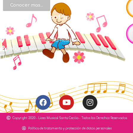
Conocer mas...
Contáctenos
Cra. 48S No. 110-150 Vía Picaleña
Ibagué - Tolima
311 856 1491
secretaria@liceosantacecilia.edu.co
Síguenos
Copyright 2020 - Liceo Musical Santa Cecilia - Todos los Derechos Reservados
Política de tratamiento y protección de datos personales