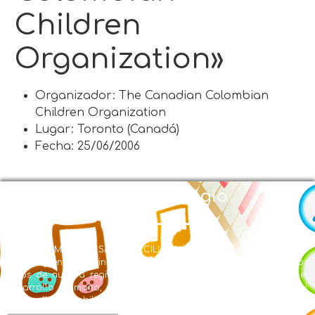
Children
Organization»
Organizador: The Canadian Colombian
Children Organization
Lugar: Toronto (Canadá)
Fecha: 25/06/2006
Nuestro Colegio
EL LICEO MUSICAL SANTA CECILIA con Modalidad en Educación
Musical y énfasis en inglés se creó en la búsqueda de ofrecer a los
niños de nuestra región una formación integral, centrada en el
desarrollo humano, de valores, de conocimientos y en el
desarrollo de habilidades artísticas.