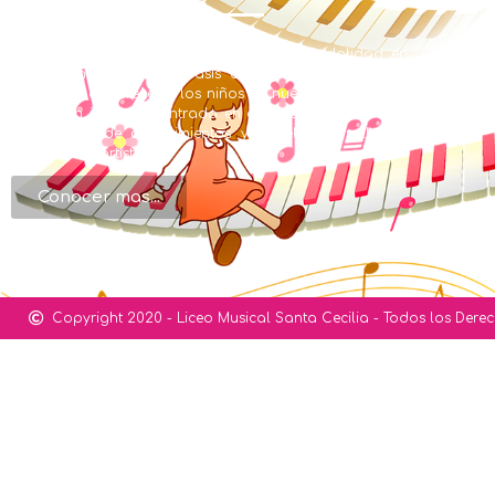
EL LICEO MUSICAL SANTA CECILIA con Modalidad en
Educación Musical y énfasis en inglés se creó en la
búsqueda de ofrecer a los niños de nuestra región una
formación integral, centrada en el desarrollo humano,
de valores, de conocimientos y en el desarrollo de
habilidades artísticas.
Conocer mas...
Copyright 2020 - Liceo Musical Santa Cecilia - Todos los Dere