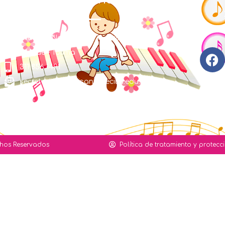
Cra. 48S No. 110-150 Vía Picaleña
Ibagué - Tolima
311 856 1491
secretaria@liceosantacecilia.edu.co
chos Reservados
Política de tratamiento y protec