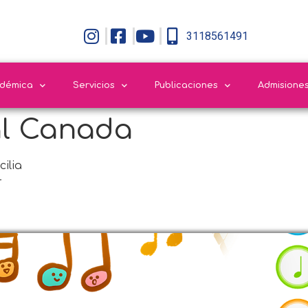
3118561491
adémica
Servicios
Publicaciones
Admisione
al Canada
ilia
r
Contáctenos