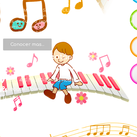
EL LICEO MUSICAL SANTA CECILIA con Modalidad en Educación
Musical y énfasis en inglés se creó en la búsqueda de ofrecer a los
niños de nuestra región una formación integral, centrada en el
desarrollo humano, de valores, de conocimientos y en el
desarrollo de habilidades artísticas.
Conocer mas...
Contáctenos
Cra. 48S No. 110-150 Vía Picaleña
Ibagué - Tolima
311 856 1491
secretaria@liceosantacecilia.edu.co
Síguenos