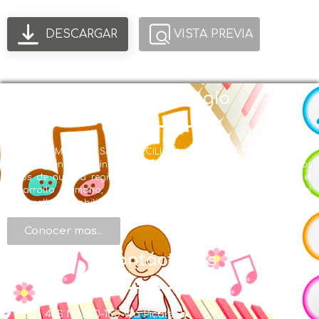
DESCARGAR
VISTA PREVIA
Nuestro Colegio
EL LICEO MUSICAL SANTA CECILIA con Modalidad en Educación
Musical y énfasis en inglés se creó en la búsqueda de ofrecer a los
niños de nuestra región una formación integral, centrada en el
desarrollo humano, de valores, de conocimientos y en el
desarrollo de habilidades artísticas.
Conocer mas...
Contáctenos
Cra. 48S No. 110-150 Vía Picaleña