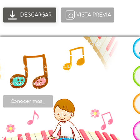
DESCARGAR
VISTA PREVIA
Nuestro Colegio
EL LICEO MUSICAL SANTA CECILIA con Modalidad en Educación
Musical y énfasis en inglés se creó en la búsqueda de ofrecer a los
niños de nuestra región una formación integral, centrada en el
desarrollo humano, de valores, de conocimientos y en el
desarrollo de habilidades artísticas.
Conocer mas...
Contáctenos
Cra. 48S No. 110-150 Vía Picaleña