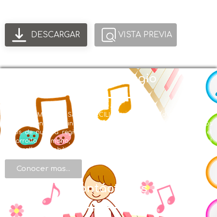
DESCARGAR
VISTA PREVIA
Nuestro Colegio
EL LICEO MUSICAL SANTA CECILIA con Modalidad en Educación
Musical y énfasis en inglés se creó en la búsqueda de ofrecer a los
niños de nuestra región una formación integral, centrada en el
desarrollo humano, de valores, de conocimientos y en el
desarrollo de habilidades artísticas.
Conocer mas...
Contáctenos