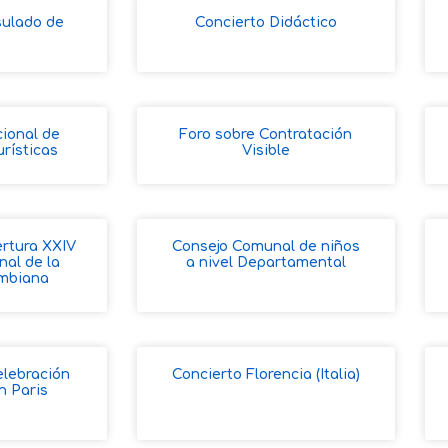
sulado de
Concierto Didáctico
i
ional de
Foro sobre Contratación
urísticas
Visible
ertura XXIV
Consejo Comunal de niños
nal de la
a nivel Departamental
mbiana
elebración
Concierto Florencia (Italia)
n Paris