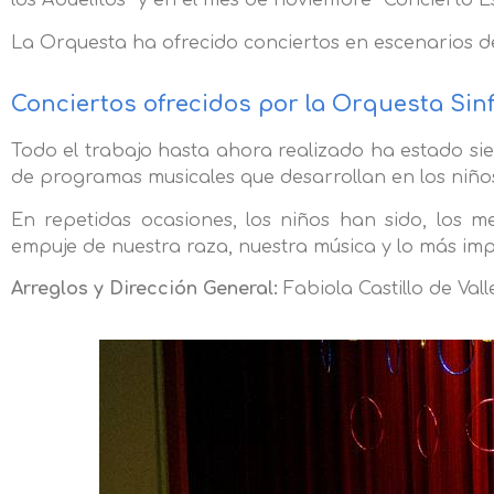
los Abuelitos” y en el mes de noviembre “Concierto E
La Orquesta ha ofrecido conciertos en escenarios de
Conciertos ofrecidos por la Orquesta Sinf
Todo el trabajo hasta ahora realizado ha estado sie
de programas musicales que desarrollan en los niños
En repetidas ocasiones, los niños han sido, los m
empuje de nuestra raza, nuestra música y lo más im
Arreglos y Dirección General:
Fabiola Castillo de Vall