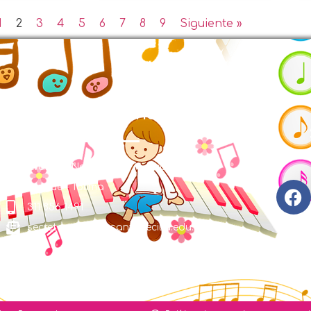
1
2
3
4
5
6
7
8
9
Siguiente »
Contáctenos
Cra. 48S No. 110-150 Vía Picaleña
Ibagué - Tolima
311 856 1491
secretaria@liceosantacecilia.edu.co