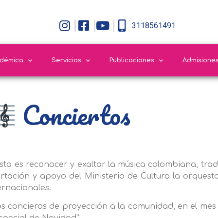
3118561491
adémica
Servicios
Publicaciones
Admisione
Conciertos
esta es reconocer y exaltar la música colombiana, trad
tación y apoyo del Ministerio de Cultura la orquesta
ernacionales.
os concieros de proyección a la comunidad, en el me