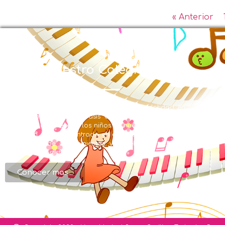
« Anterior
Nuestro Colegio
EL LICEO MUSICAL SANTA CECILIA con Modalidad en
Educación Musical y énfasis en inglés se creó en la
búsqueda de ofrecer a los niños de nuestra región una
formación integral, centrada en el desarrollo humano,
de valores, de conocimientos y en el desarrollo de
habilidades artísticas.
Conocer mas...