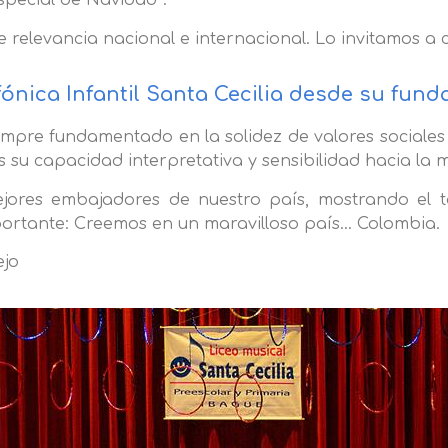
special de Navidad”.
 relevancia nacional e internacional. Lo invitamos a 
ónica Infantil Santa Cecilia desde su funda
mpre fundamentado en la solidez de valores sociales y
 su capacidad interpretativa y sensibilidad hacia la m
ejores embajadores de nuestro país, mostrando el t
portante: Creemos en un maravilloso país… Colombia.
ejo