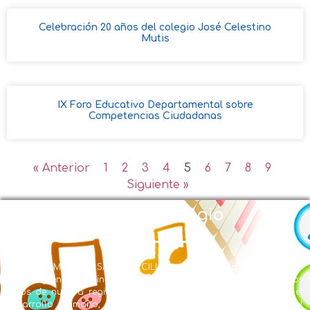
Celebración 20 años del colegio José Celestino
Mutis
IX Foro Educativo Departamental sobre
Competencias Ciudadanas
« Anterior
1
2
3
4
5
6
7
8
9
Siguiente »
Nuestro Colegio
EL LICEO MUSICAL SANTA CECILIA con Modalidad en Educación
Musical y énfasis en inglés se creó en la búsqueda de ofrecer a los
niños de nuestra región una formación integral, centrada en el
desarrollo humano, de valores, de conocimientos y en el