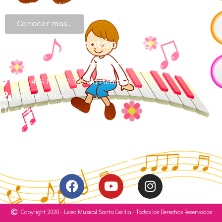
desarrollo de habilidades artísticas.
Conocer mas...
Contáctenos
Cra. 48S No. 110-150 Vía Picaleña
Ibagué - Tolima
311 856 1491
secretaria@liceosantacecilia.edu.co
Síguenos
Copyright 2020 - Liceo Musical Santa Cecilia - Todos los Derechos Reservados