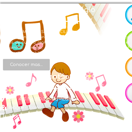
Nuestro Colegio
EL LICEO MUSICAL SANTA CECILIA con Modalidad en Educación
Musical y énfasis en inglés se creó en la búsqueda de ofrecer a los
niños de nuestra región una formación integral, centrada en el
desarrollo humano, de valores, de conocimientos y en el
desarrollo de habilidades artísticas.
Conocer mas...
Contáctenos
Cra. 48S No. 110-150 Vía Picaleña
Ibagué - Tolima
311 856 1491
secretaria@liceosantacecilia.edu.co